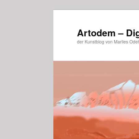
Zum
primären
Inhalt
Artodem – Dig
springen
der Kunstblog von Marlies Ode