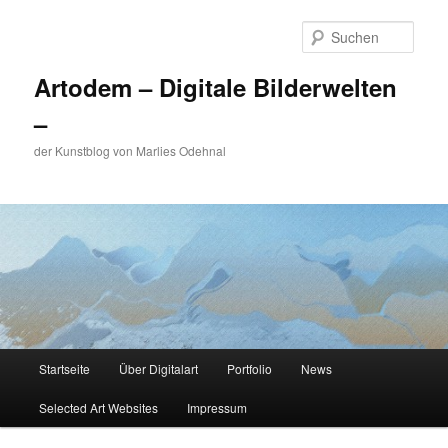
Zum
primären
Such
Inhalt
springen
Artodem – Digitale Bilderwelten
–
der Kunstblog von Marlies Odehnal
Hauptmenü
Startseite
Über Digitalart
Portfolio
News
Selected Art Websites
Impressum