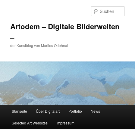
Zum
primären
Such
Inhalt
springen
Artodem – Digitale Bilderwelten
–
der Kunstblog von Marlies Odehnal
Hauptmenü
Startseite
Über Digitalart
Portfolio
News
Selected Art Websites
Impressum