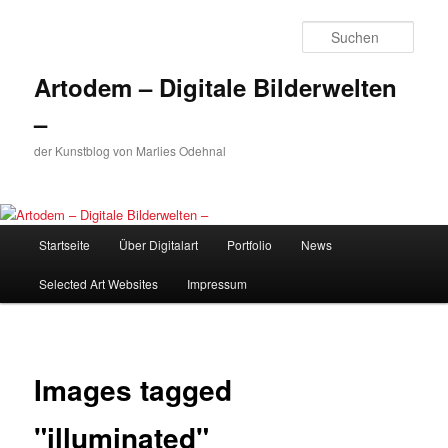
Zum
primären
Such
Inhalt
springen
Artodem – Digitale Bilderwelten
–
der Kunstblog von Marlies Odehnal
Hauptmenü
Startseite
Über Digitalart
Portfolio
News
Selected Art Websites
Impressum
Images tagged
"illuminated"