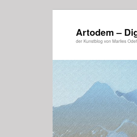
Zum
primären
Inhalt
Artodem – Dig
springen
der Kunstblog von Marlies Ode