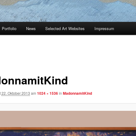
Portfolio
News
Selected Art Websites
Impressum
onnamitKind
t
22. Oktober 2013
am
1024 × 1536
in
MadonnamitKind