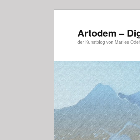
Zum
Zum
primären
sekundären
Inhalt
Inhalt
Artodem – Dig
springen
springen
der Kunstblog von Marlies Ode