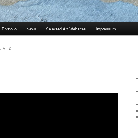
Portfolio
News
Selected Art Websites
Impressum
N MILO